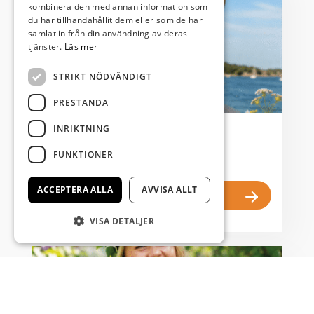
kombinera den med annan information som
du har tillhandahållit dem eller som de har
samlat in från din användning av deras
tjänster.
Läs mer
STRIKT NÖDVÄNDIGT
PRESTANDA
INRIKTNING
Nyfiken på Kristianstad
FUNKTIONER
...
ACCEPTERA ALLA
AVVISA ALLT
Läs mer
VISA DETALJER