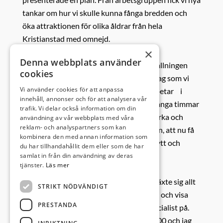
tankar om hur vi skulle kunna fånga bredden och
öka attraktionen för olika åldrar från hela
Kristianstad med omnejd.
×
Denna webbplats använder
Den stora bonuseffekten
var när Renhållningen
cookies
valde att fira sin 130 årsdag på samma dag som vi
Vi använder cookies för att anpassa
planerade Ängamöllandagen. Vi som arbetar i
innehåll, annonser och för att analysera vår
styrelsen och event & marknad gör ju många timmar
trafik. Vi delar också information om din
helt ideellt, för att vi just gillar att samverka och
användning av vår webbplats med våra
reklam- och analyspartners som kan
utveckla våra verksamheter och områden, att nu få
kombinera den med annan information som
samverka med returum var något helt nytt och
du har tillhandahållit dem eller som de har
spännande.
samlat in från din användning av deras
tjänster.
Läs mer
Månaderna gick
och planen för dagen växte sig allt
STRIKT NÖDVÄNDIGT
starkare och fler och fler ville öppna upp och visa
PRESTANDA
sina fina företag och vad just man är specialist på.
Den 13 maj ringde min väckarklocka 06:00 och jag