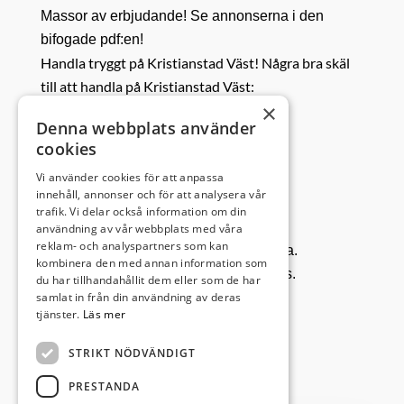
Massor av erbjudande! Se annonserna i den
bifogade pdf:en!
Handla tryggt på Kristianstad Väst! Några bra skäl
till att handla på Kristianstad Väst:
×
Denna webbplats använder
• Generösa öppettider – välj när det
cookies
passar dig att handla.
Vi använder cookies för att anpassa
• Stora öppna ytor i butikerna.
innehåll, annonser och för att analysera vår
• Alla butiker har egna in och utgångar
trafik. Vi delar också information om din
så ni kan undvika trängsel.
användning av vår webbplats med våra
reklam- och analyspartners som kan
• Parkering nära den butik ni vill besöka.
kombinera den med annan information som
• Handsprit på öar i butiker och varuhus.
du har tillhandahållit dem eller som de har
samlat in från din användning av deras
tjänster.
Läs mer
STRIKT NÖDVÄNDIGT
PRESTANDA