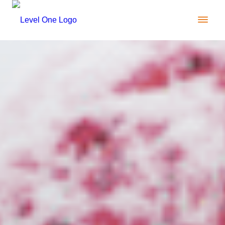
" width="2000" height="1200" alt="seven">