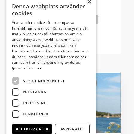
×
Denna webbplats använder
cookies
Cannot access file!
Vi använder cookies för att anpassa
https://kristianstadvast.se/wp-
innehåll, annonser och för att analysera vår
content/uploads/2026/03/Kristianstad_vast_korrektur_sid_1-
trafik. Vi delar också information om din
16.pdf
användning av vår webbplats med våra
reklam- och analyspartners som kan
kombinera den med annan information som
du har tillhandahållit dem eller som de har
samlat in från din användning av deras
tjänster.
Läs mer
STRIKT NÖDVÄNDIGT
PRESTANDA
INRIKTNING
FUNKTIONER
ACCEPTERA ALLA
AVVISA ALLT