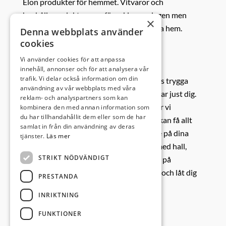
Elon produkter för hemmet. Vitvaror och
hushållsprodukter som förenklar vardagen men
×
också kök och förvaringslösningar till alla hem.
Denna webbplats använder
cookies
Det bästa med mitt jobb:
Vi använder cookies för att anpassa
innehåll, annonser och för att analysera vår
trafik. Vi delar också information om din
Vi har sålt kök i över 27 år och känner oss trygga
användning av vår webbplats med våra
med att kunna hitta en lösning som passar just dig.
reklam- och analyspartners som kan
Med Nordanro Kök & Förvaring erbjuder vi
kombinera den med annan information som
du har tillhandahållit dem eller som de har
marknadens bredaste sortiment där du kan få allt
samlat in från din användning av deras
från ett skräddarsytt kök till ett luckbyte på dina
tjänster.
Läs mer
befintliga stommar. Vi hjälper dig även med hall,
STRIKT NÖDVÄNDIGT
tvättstuga och tv-möbel. Boka ett besök på
nordanro.se eller kom in direkt i butiken och låt dig
PRESTANDA
inspireras.
INRIKTNING
Tankar om Kristianstad Väst:
FUNKTIONER